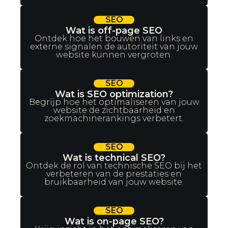
SEO
Wat is off-page SEO
Ontdek hoe het bouwen van links en
externe signalen de autoriteit van jouw
website kunnen vergroten.
SEO
Wat is SEO optimization?
Begrijp hoe het optimaliseren van jouw
website de zichtbaarheid en
zoekmachinerankings verbetert.
SEO
Wat is technical SEO?
Ontdek de rol van technische SEO bij het
verbeteren van de prestaties en
bruikbaarheid van jouw website.
SEO
Wat is on-page SEO?