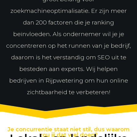
zoekmachineoptimalisatie. Er zijn meer
dan 200 factoren die je ranking
beïnvloeden. Als ondernemer wil je je
concentreren op het runnen van je bedrijf,
daarom is het verstandig om SEO uit te
besteden aan experts. Wij helpen
bedrijven in Rijpwetering om hun online
zichtbaarheid te verbeteren!
Je concurrentie staat niet stil, dus waarom
zou jij dat wel doen?