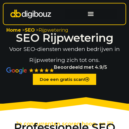
Having a Website Built
Home
>
SEO
>
Rijpwetering
SEO Rijpwetering
Voor SEO-diensten wenden bedrijven in
Rijpwetering zich tot ons.
Beoordeeld met 4.9/5
Doe een gratis scan!
Professionele SEO
Je concurrenten scoren hoog, en jij?