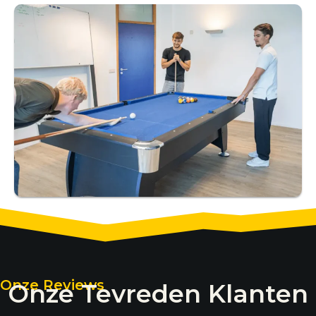
Onze Reviews
Onze Tevreden Klanten