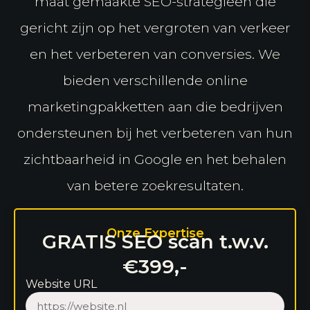
maat gemaakte SEO-strategieën die
gericht zijn op het vergroten van verkeer
en het verbeteren van conversies. We
bieden verschillende online
marketingpakketten aan die bedrijven
ondersteunen bij het verbeteren van hun
zichtbaarheid in Google en het behalen
van betere zoekresultaten.
Onze Expertise
GRATIS SEO scan t.w.v.
€399,-
Website URL