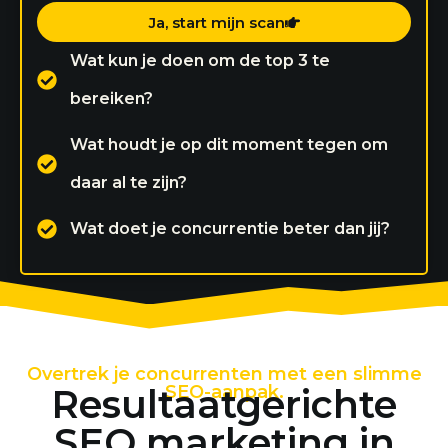
Ja, start mijn scan
Wat kun je doen om de top 3 te
bereiken?
Wat houdt je op dit moment tegen om
daar al te zijn?
Wat doet je concurrentie beter dan jij?
Overtrek je concurrenten met een slimme
Resultaatgerichte
SEO-aanpak.
SEO marketing in