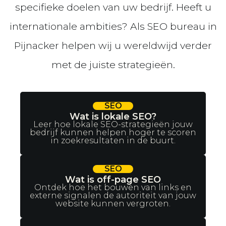
specifieke doelen van uw bedrijf. Heeft u
internationale ambities? Als SEO bureau in
Pijnacker helpen wij u wereldwijd verder
met de juiste strategieën.
SEO
Wat is lokale SEO?
Leer hoe lokale SEO-strategieën jouw
bedrijf kunnen helpen hoger te scoren
in zoekresultaten in de buurt.
SEO
Wat is off-page SEO
Ontdek hoe het bouwen van links en
externe signalen de autoriteit van jouw
website kunnen vergroten.