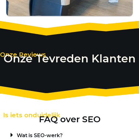
Onze Reviews
Onze Tevreden Klanten
Is iets onduidelijk
FAQ over SEO
Wat is SEO-werk?