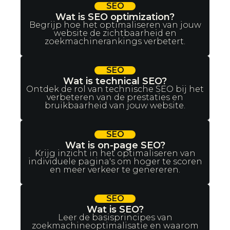
SEO
Wat is SEO optimization?
Begrijp hoe het optimaliseren van jouw
website de zichtbaarheid en
zoekmachinerankings verbetert.
SEO
Wat is technical SEO?
Ontdek de rol van technische SEO bij het
verbeteren van de prestaties en
bruikbaarheid van jouw website.
SEO
Wat is on-page SEO?
Krijg inzicht in het optimaliseren van
individuele pagina's om hoger te scoren
en meer verkeer te genereren.
SEO
Wat is SEO?
Leer de basisprincipes van
zoekmachineoptimalisatie en waarom