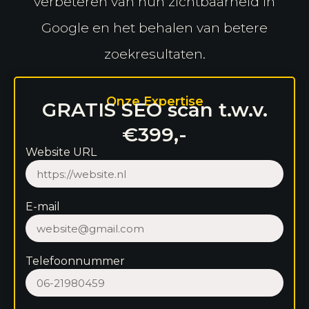
verbeteren van hun zichtbaarheid in
Google en het behalen van betere
zoekresultaten.
Onze Expertise
GRATIS SEO scan t.w.v.
€399,-
Website URL
E-mail
Telefoonnummer