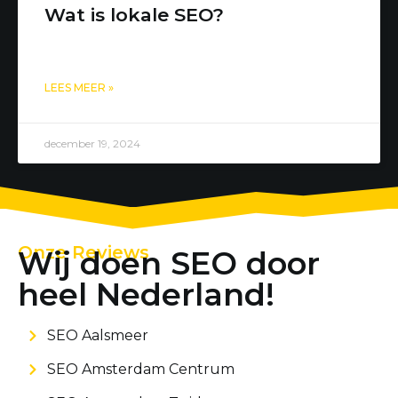
Wat is lokale SEO?
LEES MEER »
december 19, 2024
Onze Reviews
Wij doen SEO door
heel Nederland!
SEO Aalsmeer
SEO Amsterdam Centrum