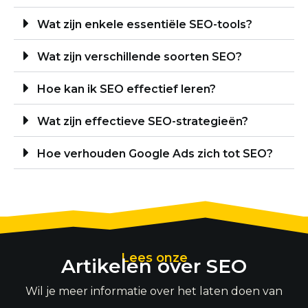
Wat zijn enkele essentiële SEO-tools?
Wat zijn verschillende soorten SEO?
Hoe kan ik SEO effectief leren?
Wat zijn effectieve SEO-strategieën?
Hoe verhouden Google Ads zich tot SEO?
Lees onze
Artikelen over SEO
Wil je meer informatie over het laten doen van