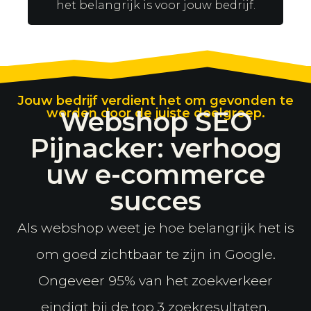
het belangrijk is voor jouw bedrijf.
Jouw bedrijf verdient het om gevonden te
worden door de juiste doelgroep.
Webshop SEO
Pijnacker: verhoog
uw e-commerce
succes
Als webshop weet je hoe belangrijk het is
om goed zichtbaar te zijn in Google.
Ongeveer 95% van het zoekverkeer
eindigt bij de top 3 zoekresultaten,