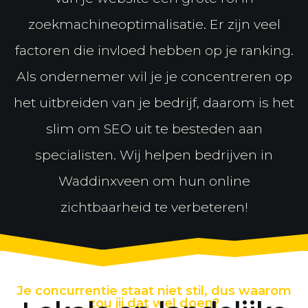
zoekmachineoptimalisatie. Er zijn veel
factoren die invloed hebben op je ranking.
Als ondernemer wil je je concentreren op
het uitbreiden van je bedrijf, daarom is het
slim om SEO uit te besteden aan
specialisten. Wij helpen bedrijven in
Waddinxveen om hun online
zichtbaarheid te verbeteren!
Je concurrentie staat niet stil, dus waarom
zou jij dat wel doen?