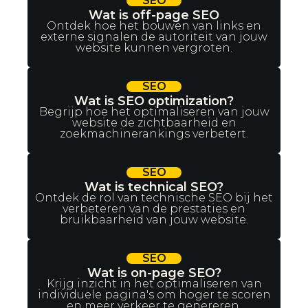
SEO
Wat is off-page SEO
Ontdek hoe het bouwen van links en
externe signalen de autoriteit van jouw
website kunnen vergroten.
SEO
Wat is SEO optimization?
Begrijp hoe het optimaliseren van jouw
website de zichtbaarheid en
zoekmachinerankings verbetert.
SEO
Wat is technical SEO?
Ontdek de rol van technische SEO bij het
verbeteren van de prestaties en
bruikbaarheid van jouw website.
SEO
Wat is on-page SEO?
Krijg inzicht in het optimaliseren van
individuele pagina's om hoger te scoren
en meer verkeer te genereren.