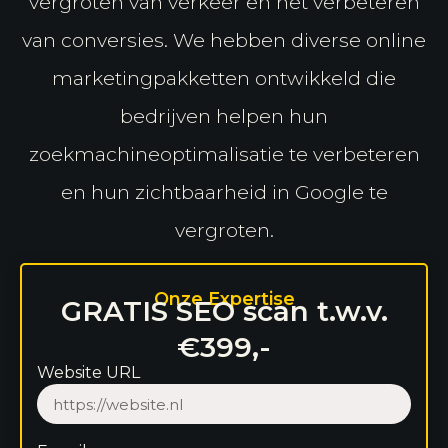
vergroten van verkeer en het verbeteren
van conversies. We hebben diverse online
marketingpakketten ontwikkeld die
bedrijven helpen hun
zoekmachineoptimalisatie te verbeteren
en hun zichtbaarheid in Google te
vergroten.
Onze Expertise
GRATIS SEO scan t.w.v.
€399,-
Website URL