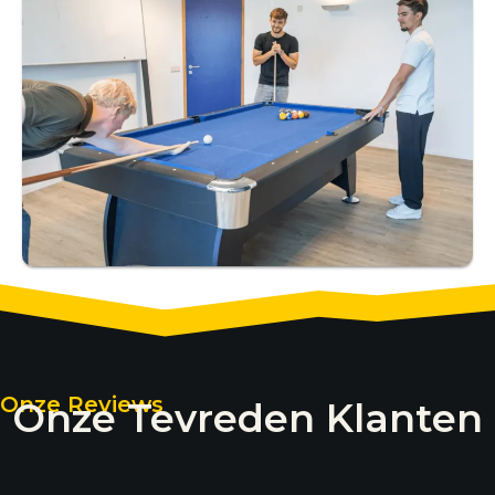
Onze Reviews
Onze Tevreden Klanten