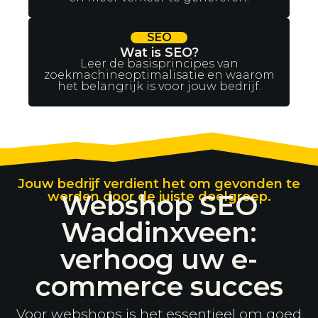
SEO
Wat is SEO?
Leer de basisprincipes van
zoekmachineoptimalisatie en waarom
het belangrijk is voor jouw bedrijf.
Jouw bedrijf verdient het om gevonden te
worden door de juiste doelgroep.
Webshop SEO
Waddinxveen:
verhoog uw e-
commerce succes
Voor webshops is het essentieel om goed