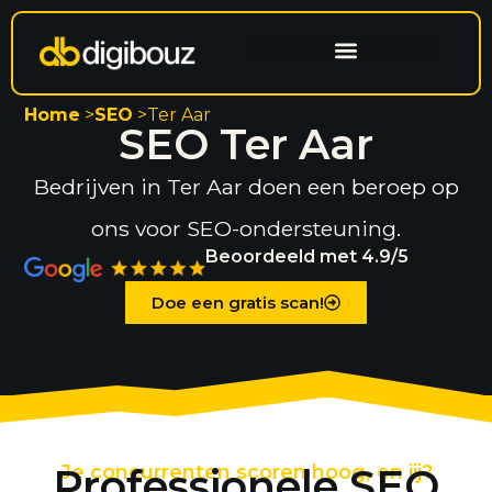
Website laten maken
Search engine optimization
Home
>
SEO
>
Ter Aar
SEO Ter Aar
Bedrijven in Ter Aar doen een beroep op
ons voor SEO-ondersteuning.
Beoordeeld met 4.9/5
Doe een gratis scan!
Professionele SEO
Je concurrenten scoren hoog, en jij?