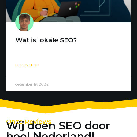
Wat is lokale SEO?
LEES MEER »
december 19, 2024
Onze Reviews
Wij doen SEO door
heel Nederland!