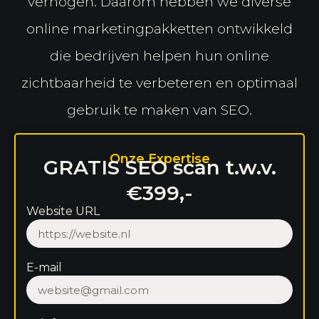
verhogen. Daarom hebben we diverse
online marketingpakketten ontwikkeld
die bedrijven helpen hun online
zichtbaarheid te verbeteren en optimaal
gebruik te maken van SEO.
Onze Expertise
GRATIS SEO scan t.w.v.
€399,-
Website URL
E-mail