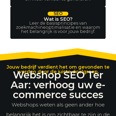
SEO
Wat is SEO?
Leer de basisprincipes van
zoekmachineoptimalisatie en waarom
het belangrijk is voor jouw bedrijf.
Jouw bedrijf verdient het om gevonden te
Webshop SEO Ter
worden door de juiste doelgroep.
Aar: verhoog uw e-
commerce succes
Webshops weten als geen ander hoe
belangrijk het is om zichtbaar te zijn in de