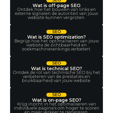
SEO
Wat is off-page SEO
Ontdek hoe het bouwen van links en
externe signalen de autoriteit van jouw
website kunnen vergroten.
SEO
Wat is SEO optimization?
Begrijp hoe het optimaliseren van jouw
website de zichtbaarheid en
zoekmachinerankings verbetert.
SEO
Wat is technical SEO?
Ontdek de rol van technische SEO bij het
verbeteren van de prestaties en
bruikbaarheid van jouw website.
SEO
Wat is on-page SEO?
Krijg inzicht in het optimaliseren van
individuele pagina's om hoger te scoren
en meer verkeer te genereren.