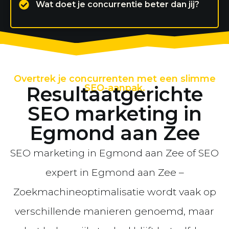
Wat doet je concurrentie beter dan jij?
Overtrek je concurrenten met een slimme
Resultaatgerichte
SEO-aanpak.
SEO marketing in
Egmond aan Zee
SEO marketing in Egmond aan Zee of SEO
expert in Egmond aan Zee –
Zoekmachineoptimalisatie wordt vaak op
verschillende manieren genoemd, maar