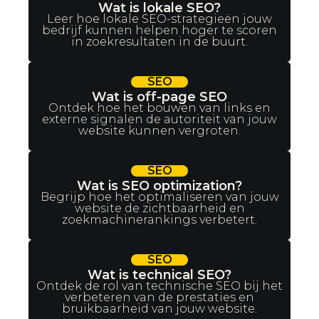
Wat is lokale SEO?
Leer hoe lokale SEO-strategieën jouw
bedrijf kunnen helpen hoger te scoren
in zoekresultaten in de buurt.
SEO
Wat is off-page SEO
Ontdek hoe het bouwen van links en
externe signalen de autoriteit van jouw
website kunnen vergroten.
SEO
Wat is SEO optimization?
Begrijp hoe het optimaliseren van jouw
website de zichtbaarheid en
zoekmachinerankings verbetert.
SEO
Wat is technical SEO?
Ontdek de rol van technische SEO bij het
verbeteren van de prestaties en
bruikbaarheid van jouw website.