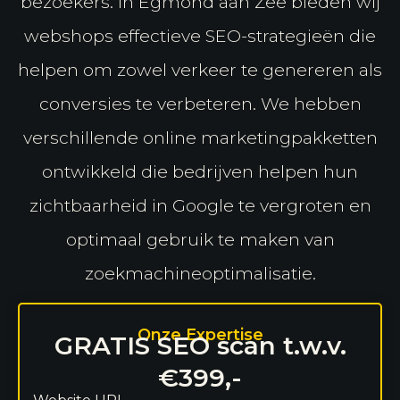
bezoekers. In Egmond aan Zee bieden wij
webshops effectieve SEO-strategieën die
helpen om zowel verkeer te genereren als
conversies te verbeteren. We hebben
verschillende online marketingpakketten
ontwikkeld die bedrijven helpen hun
zichtbaarheid in Google te vergroten en
optimaal gebruik te maken van
zoekmachineoptimalisatie.
Onze Expertise
GRATIS SEO scan t.w.v.
€399,-