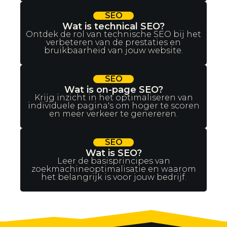
SEO
Wat is technical SEO?
Ontdek de rol van technische SEO bij het
verbeteren van de prestaties en
bruikbaarheid van jouw website.
SEO
Wat is on-page SEO?
Krijg inzicht in het optimaliseren van
individuele pagina's om hoger te scoren
en meer verkeer te genereren.
SEO
Wat is SEO?
Leer de basisprincipes van
zoekmachineoptimalisatie en waarom
het belangrijk is voor jouw bedrijf.