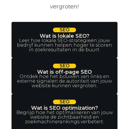
vergroten!
SEO
Wat is lokale SEO?
Leer hoe lokale SEO-strategieën jouw
bedrijf kunnen helpen hoger te scoren
in zoekresultaten in de buurt.
SEO
Wat is off-page SEO
Ontdek hoe het bouwen van links en
externe signalen de autoriteit van jouw
website kunnen vergroten.
SEO
Wat is SEO optimization?
Begrijp hoe het optimaliseren van jouw
website de zichtbaarheid en
zoekmachinerankings verbetert.