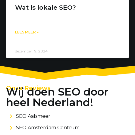
Wat is lokale SEO?
LEES MEER »
december 19, 2024
Onze Reviews
Wij doen SEO door
heel Nederland!
SEO Aalsmeer
SEO Amsterdam Centrum