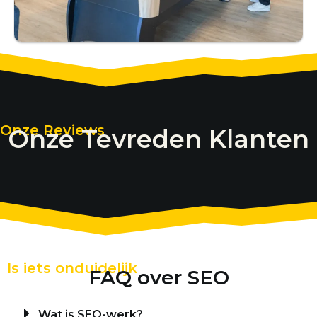
Onze Reviews
Onze Tevreden Klanten
Is iets onduidelijk
FAQ over SEO
Wat is SEO-werk?