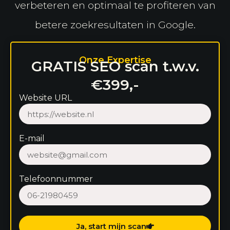
verbeteren en optimaal te profiteren van
betere zoekresultaten in Google.
Onze Expertise
GRATIS SEO scan t.w.v.
€399,-
Website URL
E-mail
Telefoonnummer
Ja, start mijn scan