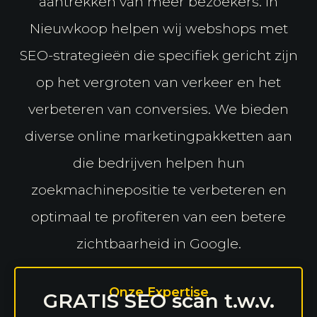
aantrekken van meer bezoekers. In
Nieuwkoop helpen wij webshops met
SEO-strategieën die specifiek gericht zijn
op het vergroten van verkeer en het
verbeteren van conversies. We bieden
diverse online marketingpakketten aan
die bedrijven helpen hun
zoekmachinepositie te verbeteren en
optimaal te profiteren van een betere
zichtbaarheid in Google.
Onze Expertise
GRATIS SEO scan t.w.v.