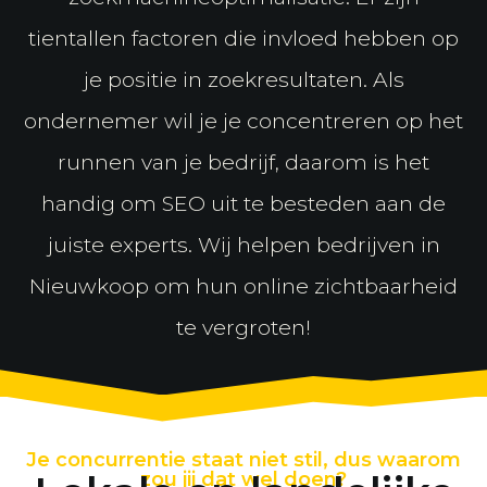
tientallen factoren die invloed hebben op
je positie in zoekresultaten. Als
ondernemer wil je je concentreren op het
runnen van je bedrijf, daarom is het
handig om SEO uit te besteden aan de
juiste experts. Wij helpen bedrijven in
Nieuwkoop om hun online zichtbaarheid
te vergroten!
Je concurrentie staat niet stil, dus waarom
zou jij dat wel doen?