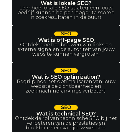
Wat is lokale SEO?
Leer hoe lokale SEO-strategieën jouw
bedrijf kunnen helpen hoger te scoren
in zoekresultaten in de buurt.
SEO
Wat is off-page SEO
Ontdek hoe het bouwen van links en
externe signalen de autoriteit van jouw
website kunnen vergroten.
SEO
Wat is SEO optimization?
Begrijp hoe het optimaliseren van jouw
website de zichtbaarheid en
zoekmachinerankings verbetert.
SEO
Wat is technical SEO?
Ontdek de rol van technische SEO bij het
verbeteren van de prestaties en
bruikbaarheid van jouw website.