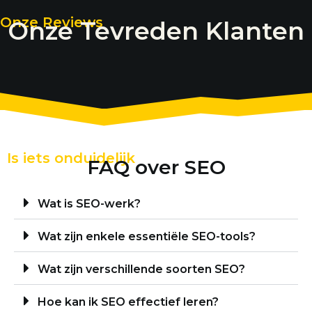
Onze Reviews
Onze Tevreden Klanten
Is iets onduidelijk
FAQ over SEO
Wat is SEO-werk?
Wat zijn enkele essentiële SEO-tools?
Wat zijn verschillende soorten SEO?
Hoe kan ik SEO effectief leren?