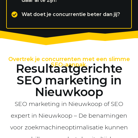
daar al te zijn?
Wat doet je concurrentie beter dan jij?
Overtrek je concurrenten met een slimme
Resultaatgerichte
SEO-aanpak.
SEO marketing in
Nieuwkoop
SEO marketing in Nieuwkoop of SEO
expert in Nieuwkoop – De benamingen
voor zoekmachineoptimalisatie kunnen