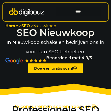
Website laten maken
Search engine optimization
Home
>
SEO
>
Nieuwkoop
SEO Nieuwkoop
In Nieuwkoop schakelen bedrijven ons in
voor hun SEO-behoeften.
Beoordeeld met 4.9/5
Doe een gratis scan!
Professionele SEO
Je concurrenten scoren hoog, en jij?