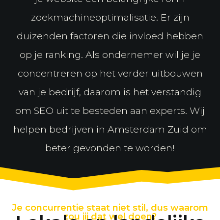
zoekmachineoptimalisatie. Er zijn
duizenden factoren die invloed hebben
op je ranking. Als ondernemer wil je je
concentreren op het verder uitbouwen
van je bedrijf, daarom is het verstandig
om SEO uit te besteden aan experts. Wij
helpen bedrijven in Amsterdam Zuid om
beter gevonden te worden!
Je concurrentie staat niet stil, dus waarom
zou jij dat wel doen?