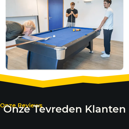
Onze Reviews
Onze Tevreden Klanten