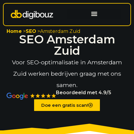
Website laten maken
Search engine optimization
Home
>
SEO
>
Amsterdam Zuid
SEO Amsterdam
Zuid
Voor SEO-optimalisatie in Amsterdam
Zuid werken bedrijven graag met ons
samen.
Beoordeeld met 4.9/5
Doe een gratis scan!