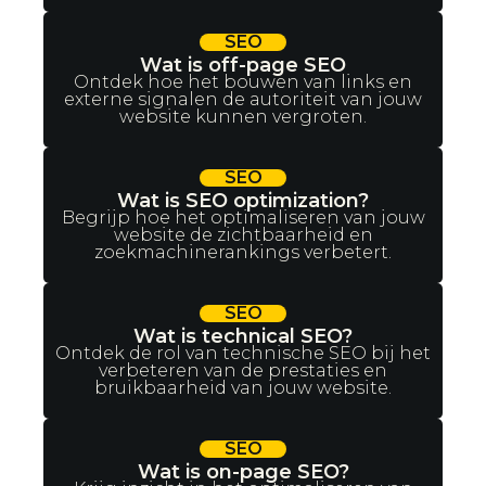
SEO
Wat is off-page SEO
Ontdek hoe het bouwen van links en
externe signalen de autoriteit van jouw
website kunnen vergroten.
SEO
Wat is SEO optimization?
Begrijp hoe het optimaliseren van jouw
website de zichtbaarheid en
zoekmachinerankings verbetert.
SEO
Wat is technical SEO?
Ontdek de rol van technische SEO bij het
verbeteren van de prestaties en
bruikbaarheid van jouw website.
SEO
Wat is on-page SEO?