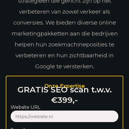
strategieën die gericht zijn op het
verbeteren van zowel verkeer als
conversies. We bieden diverse online
marketingpakketten aan die bedrijven
helpen hun zoekmachineposities te
verbeteren en hun zichtbaarheid in
Google te versterken.
Onze Expertise
GRATIS SEO scan t.w.v.
€399,-
Website URL