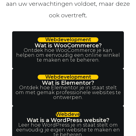
aan uw verwachtingen voldoet, maar deze
ook overtreft.
Webdevelopment
Wat is WooCommerce?
Ontdek hoe WooCommerce je kan
helpen om eenvoudig een online winkel
te maken en te beheren.
Webdevelopment
Wat is Elementor?
Ontdek hoe Elementor je in staat stelt
om met gemak professionele websites te
ontwerpen.
Webdevelopment
Wat is a WordPress website?
Leer hoe WordPress je in staat stelt om
eenvoudig je eigen website te maken en
te beheren.