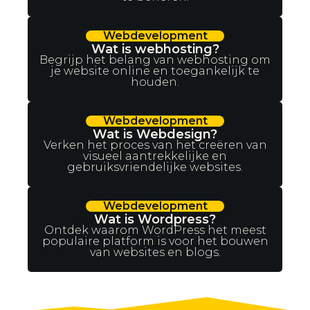
Webdevelopment
Wat is webhosting?
Begrijp het belang van webhosting om
je website online en toegankelijk te
houden.
Webdevelopment
Wat is Webdesign?
Verken het proces van het creëren van
visueel aantrekkelijke en
gebruiksvriendelijke websites.
Webdevelopment
Wat is Wordpress?
Ontdek waarom WordPress het meest
populaire platform is voor het bouwen
van websites en blogs.