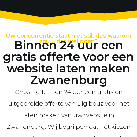
Uw concurrentie staat niet stil, dus waarom
Binnen 24 uur een
zou u dat wel doen?
gratis offerte voor een
website laten maken
Zwanenburg
Ontvang binnen 24 uur een gratis en
uitgebreide offerte van Digibouz voor het
laten maken van uw website in
Zwanenburg. Wij begrijpen dat het kiezen