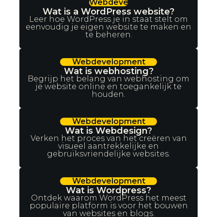
Webdevelopment
Wat is a WordPress website?
Leer hoe WordPress je in staat stelt om
eenvoudig je eigen website te maken en
te beheren.
Webdevelopment
Wat is webhosting?
Begrijp het belang van webhosting om
je website online en toegankelijk te
houden.
Webdevelopment
Wat is Webdesign?
Verken het proces van het creëren van
visueel aantrekkelijke en
gebruiksvriendelijke websites.
Webdevelopment
Wat is Wordpress?
Ontdek waarom WordPress het meest
populaire platform is voor het bouwen
van websites en blogs.