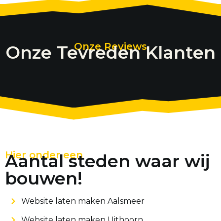
Onze Reviews
Onze Tevreden Klanten
Hier onder een
Aantal steden waar wij
bouwen!
Website laten maken Aalsmeer
Website laten maken Uithoorn