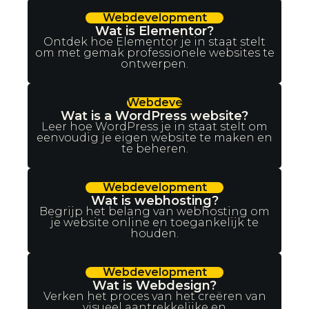
Webdevelopment
Wat is Elementor?
Ontdek hoe Elementor je in staat stelt
om met gemak professionele websites te
ontwerpen.
Webdevelopment
Wat is a WordPress website?
Leer hoe WordPress je in staat stelt om
eenvoudig je eigen website te maken en
te beheren.
Webdevelopment
Wat is webhosting?
Begrijp het belang van webhosting om
je website online en toegankelijk te
houden.
Webdevelopment
Wat is Webdesign?
Verken het proces van het creëren van
visueel aantrekkelijke en