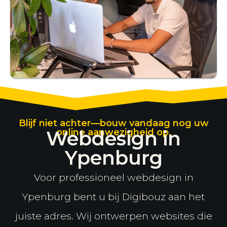
Blijf niet achter—bouw vandaag nog uw
Webdesign in
online aanwezigheid op.
Ypenburg
Voor professioneel webdesign in
Ypenburg bent u bij Digibouz aan het
juiste adres. Wij ontwerpen websites die