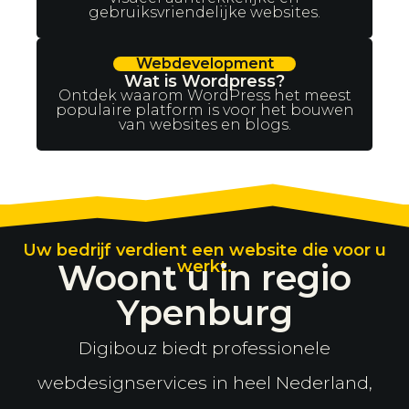
gebruiksvriendelijke websites.
Webdevelopment
Wat is Wordpress?
Ontdek waarom WordPress het meest
populaire platform is voor het bouwen
van websites en blogs.
Uw bedrijf verdient een website die voor u
Woont u in regio
werkt.
Ypenburg
Digibouz biedt professionele
webdesignservices in heel Nederland,