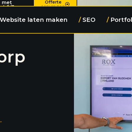
Offerte
met
aanvragen
4.9/5
Website laten maken
/
SEO
/
Portfol
orp