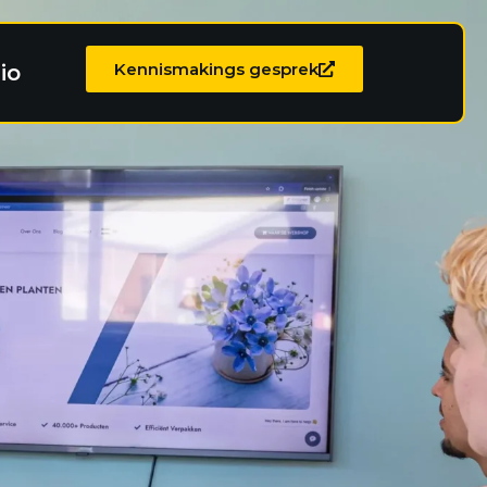
Kennismakings gesprek
io