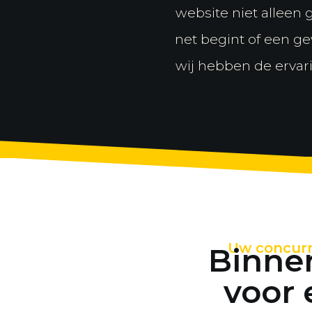
website niet alleen 
net begint of een g
wij hebben de ervari
Uw concurre
Binnen
voor 