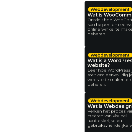
Webdevelopment
Wat is WooComm
Ontdek hoe WooCom
kan helpen om eenv
online winkel te mak
beheren.
Webdevelopment
Wat is a WordPre
website?
Leer hoe WordPress je
stelt om eenvoudig j
website te maken en 
beheren.
Webdevelopment
Wat is Webdesign
Verken het proces va
creëren van visueel
aantrekkelijke en
gebruiksvriendelijke 