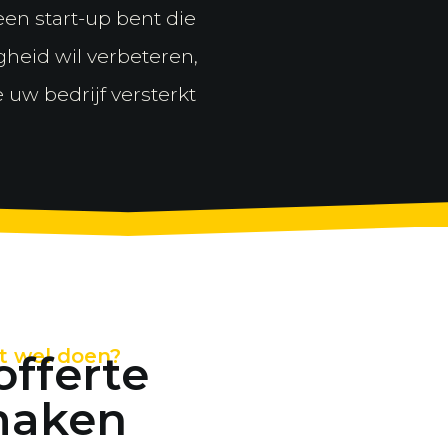
een start-up bent die
heid wil verbeteren,
 uw bedrijf versterkt
at wel doen?
offerte
 maken