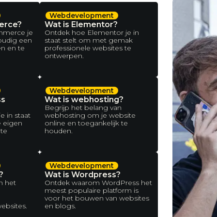
Webdevelopment
erce?
Wat is Elementor?
merce je
Ontdek hoe Elementor je in
oudig een
staat stelt om met gemak
en en te
professionele websites te
ontwerpen.
Webdevelopment
ss
Wat is webhosting?
Begrijp het belang van
 in staat
webhosting om je website
e eigen
online en toegankelijk te
te
houden.
Webdevelopment
?
Wat is Wordpress?
n het
Ontdek waarom WordPress het
meest populaire platform is
voor het bouwen van websites
websites.
en blogs.