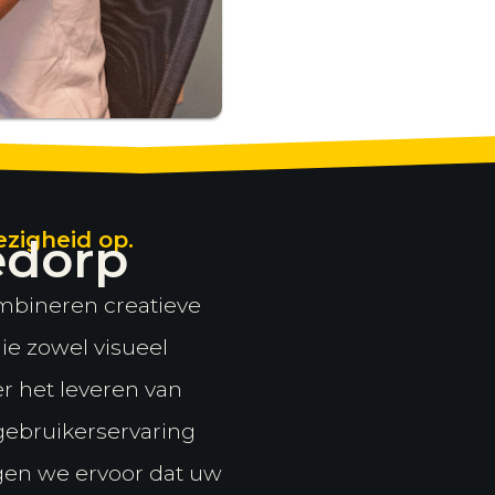
zigheid op.
edorp
mbineren creatieve
e zowel visueel
er het leveren van
 gebruikerservaring
rgen we ervoor dat uw