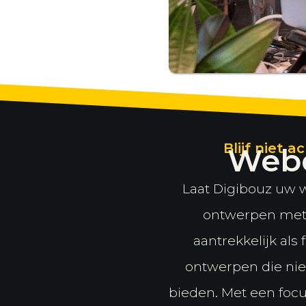
Blijf niet
Webd
Laat Digibouz uw 
ontwerpen met 
aantrekkelijk als
ontwerpen die niet
bieden. Met een focu