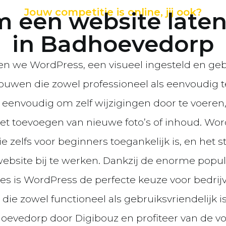
Jouw competitie is online, jij ook?
 een website late
in Badhoevedorp
en we WordPress, een visueel ingesteld en geb
uwen die zowel professioneel als eenvoudig te
eenvoudig om zelf wijzigingen door te voeren
het toevoegen van nieuwe foto’s of inhoud. Wo
ie zelfs voor beginners toegankelijk is, en het s
website bij te werken. Dankzij de enorme popula
es is WordPress de perfecte keuze voor bedrijv
die zowel functioneel als gebruiksvriendelijk i
evedorp door Digibouz en profiteer van de v