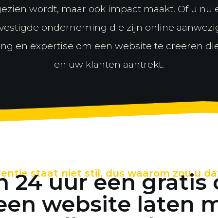
gezien wordt, maar ook impact maakt. Of u nu 
evestigde onderneming die zijn online aanwezig
ng en expertise om een website te creëren die
en uw klanten aantrekt.
ntie staat niet stil, dus waarom zou u d
 24 uur een gratis 
een website laten