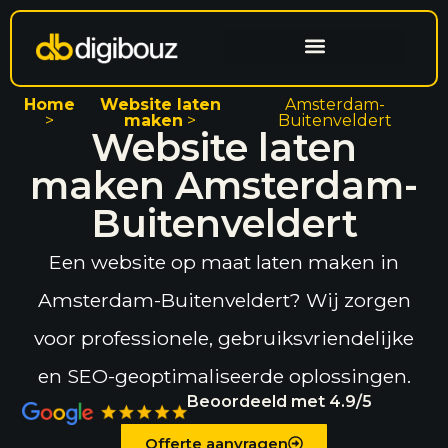
Website laten maken
Search engine optimization
Home
Website laten
Amsterdam-
>
maken
>
Buitenveldert
Website laten
maken Amsterdam-
Buitenveldert
Een website op maat laten maken in
Amsterdam-Buitenveldert? Wij zorgen
voor professionele, gebruiksvriendelijke
en SEO-geoptimaliseerde oplossingen.
Beoordeeld met 4.9/5
Offerte aanvragen