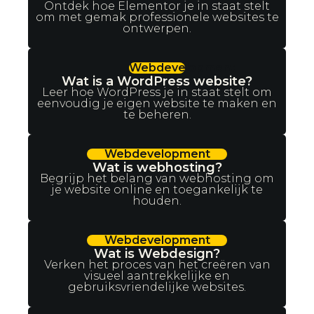
Ontdek hoe Elementor je in staat stelt
om met gemak professionele websites te
ontwerpen.
Webdevelopment
Wat is a WordPress website?
Leer hoe WordPress je in staat stelt om
eenvoudig je eigen website te maken en
te beheren.
Webdevelopment
Wat is webhosting?
Begrijp het belang van webhosting om
je website online en toegankelijk te
houden.
Webdevelopment
Wat is Webdesign?
Verken het proces van het creëren van
visueel aantrekkelijke en
gebruiksvriendelijke websites.