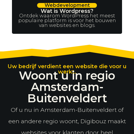
Webdevelopment
Wat is Wordpress?
Ontdek waarom WordPress het meest
populaire platform is voor het bouwen
van websites en blogs.
Uw bedrijf verdient een website die voor u
Woont u in regio
werkt.
Amsterdam-
Buitenveldert
Of u nu in Amsterdam-Buitenveldert of
een andere regio woont, Digibouz maakt
websites voor klanten door heel