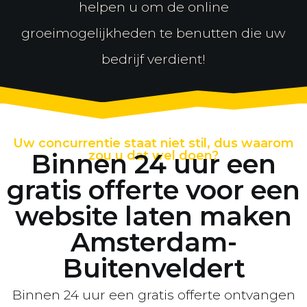
helpen u om de online
groeimogelijkheden te benutten die uw
bedrijf verdient!
Uw concurrentie staat niet stil, dus waarom
Binnen 24 uur een
zou u dat wel doen?
gratis offerte voor een
website laten maken
Amsterdam-
Buitenveldert
Binnen 24 uur een gratis offerte ontvangen